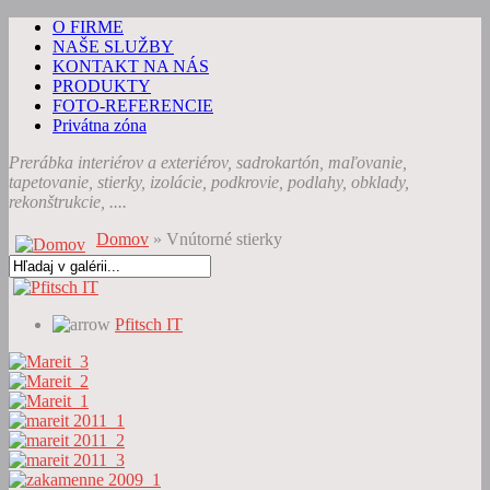
O FIRME
NAŠE SLUŽBY
KONTAKT NA NÁS
PRODUKTY
FOTO-REFERENCIE
Privátna zóna
Prerábka interiérov a exteriérov, sadrokartón, maľovanie,
tapetovanie, stierky, izolácie, podkrovie, podlahy, obklady,
rekonštrukcie, ....
Domov
» Vnútorné stierky
Pfitsch IT