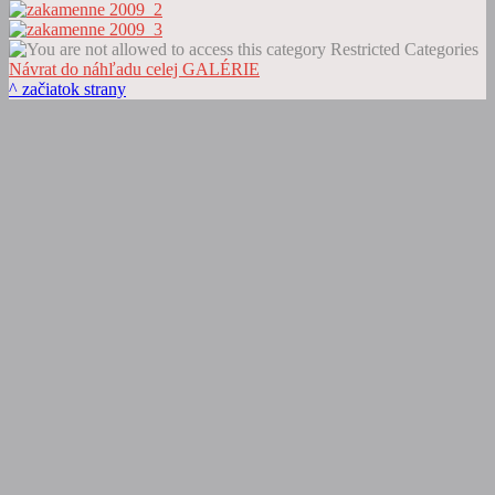
Restricted Categories
Návrat do náhľadu celej GALÉRIE
^ začiatok strany