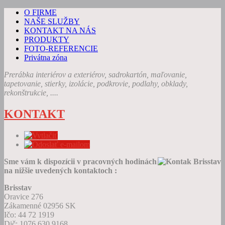
O FIRME
NAŠE SLUŽBY
KONTAKT NA NÁS
PRODUKTY
FOTO-REFERENCIE
Privátna zóna
Prerábka interiérov a exteriérov, sadrokartón, maľovanie,
tapetovanie, stierky, izolácie, podkrovie, podlahy, obklady,
rekonštrukcie, ....
KONTAKT
Sme vám k dispozícii v pracovných hodinách
na nižšie uvedených kontaktoch :
Brisstav
Oravice 276
Zákamenné 02956 SK
Ičo: 44 72 1919
Dič: 1076 630 9168