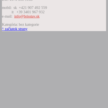
mobil: sk +421 907 492 559
it +39 3401 967 932
e-mail:
info@brisstav.sk
Kategória: bez kategorie
^ začiatok strany